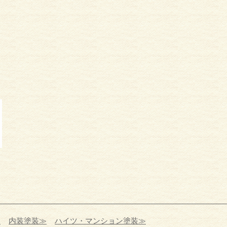
≫
内装塗装≫
ハイツ・マンション塗装≫