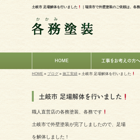
土岐市 足場解体を行いました
｜瑞浪市で外壁塗装のご依頼は、各務
HOME
工事をお考えの方
HOME
»
ブログ
»
施工実績
»
土岐市 足場解体を行いました
土岐市 足場解体を行いました
職人直営店の各務塗装、各務です
土岐市で外壁塗装が完了しましたので、足場
を解体しました！