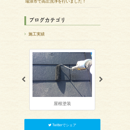
瑞浪市で高圧洗浄を行いました！
ブログカテゴリ
施工実績
装
屋根塗装
防水工事
Twitterでシェア