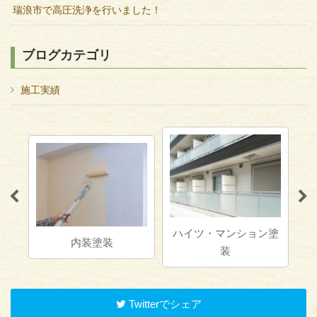
瑞浪市で高圧洗浄を行いました！
ブログカテゴリ
施工実績
ハイツ・マンション塗
グ
内装塗装
装
Twitterでシェア