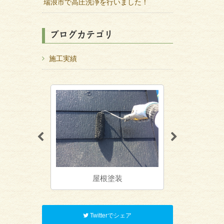
瑞浪市で高圧洗浄を行いました！
ブログカテゴリ
施工実績
装
屋根塗装
防水工事
Twitterでシェア