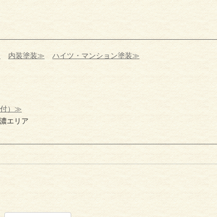
≫
内装塗装≫
ハイツ・マンション塗装≫
受付）≫
濃エリア